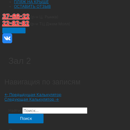
ПЛЯЖ НА КРЫШЕ
ОСТАВИТЬ ОТЗЫВ
37-66-22
(р-н Ц. Рынка)
22-82-82
(р-н ТЦ Джем Молл)
Зал 2
Навигация по записям
←
Предыдущая Калькулятор
Следующая Калькулятор
→
Найти: