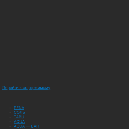
Перейти к содержимому
PENA
СОЛЬ
TABU
AQUA
AQUA — LAIT