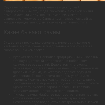
Сауна — популярное развлечение и доступный
оздоровительный отдых для любителей активной жизни,
семей с детьми и дружеских компаний.
Сегодня
существует множество банных комплексов, каждый из
которых предлагает отдых в саунах различного типа
Какие бывают сауны
Существует несколько основных типов саун, которые
наиболее востребованы и представлены практически в
любом банном комплексе.
Русская парная. Наиболее традиционный и известный
тип сауны, который представлен в небольшом
количестве заведений. Дело в том, что русская
парная предполагает наличие печи, отапливаемой на
дровах и каменки, на которую поддают воду для
испарения. Такая система не очень удобна для
городской сауны, поскольку требует специального
оборудования, которое необходимо постоянно топить.
Кроме того, русская парная с влажным горячим
воздухом довольно тяжело переносится.
Финская сауна. Наиболее распространенная парная,
которая пользуется большой популярностью.
Сочетает в себе воздействие экстремально высокой