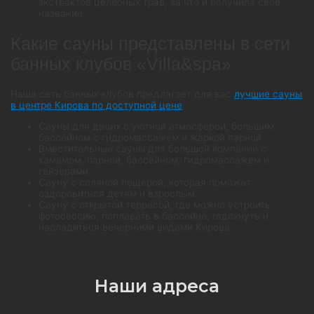
экстрактов целебных трав, за что и получила свое
название.
Какие сауны представлены в сети
банных клубов «Villa&spa»
Наша сеть банных клубов предлагает для вас
лучшие сауны
в центре Кирова по доступной цене
:
Сауны для двоих с уютной атмосферой, большим
бассейном с гидромассажем и жаркой парной
Вместительные сауны для большой компании с
хамамом, парной, бассейном, гидромассажем и
гейзерами.
Сауну с соляной пещерой, которая поможет
оздоровиться детям и взрослым.
Сауну с открытой террасой, где можно устроить
фотосессию, поплавать в бассейне, отдохнуть и
насладиться вечерними видами Кирова.
Наши адреса