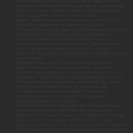
температуры (более 100 градусов) и очень низкой
влажности. Переносится гораздо легче, чем русская
баня, поскольку низкий процент влаги в воздухе не
дает ощущения духоты и смягчает жар.
Хамам. Наиболее мягкая и щадящая сауна, которая
комфортно переносится практически всеми.
Температура воздуха здесь достигает мягкой отметки
в пятьдесят градусов, влажность максимально
высокая. Хамам благоприятно влияет на кожу,
способствует расслаблению мышц. Здесь приятно
просто понежиться или насладиться сеансом
массажа. Турецкая сауна любима как женщинами, так
и мужчинами.
Инфракрасная сауна. Отличается по принципу
действия от всех традиционных бань. В основе —
воздействие инфракрасного излучения, которое
нагревает тело изнутри, не давая нагреваться коже.
ИК-сауна не дает ощущения жара и пара, но также
благоприятно воздействует на организм, как
стандартные банные процедуры. Она менее
распространена, но встречается в крупных
оздоровительных комплексах.
Фитобочка. Вариант сауны для лиц с хроническими
заболеваниями, который помогает насладиться
эффектом от банных процедур, не перегревая голову.
Дело в том, что во время сеанса в бочку-сауну
погружается только тело, а голова остается снаружи.
Фитобочка часто сочетает воздействие тепла, влаги и