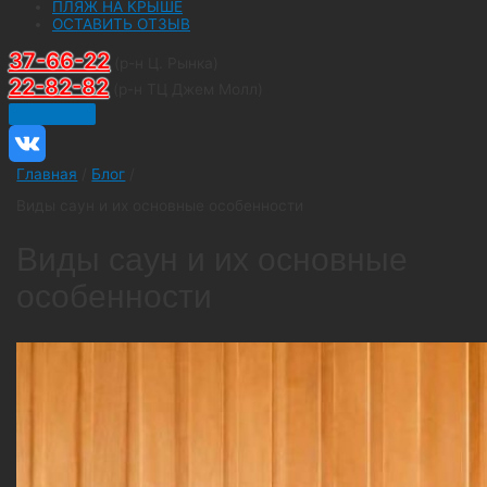
ПЛЯЖ НА КРЫШЕ
ОСТАВИТЬ ОТЗЫВ
37-66-22
(р-н Ц. Рынка)
22-82-82
(р-н ТЦ Джем Молл)
Главная
/
Блог
/
Виды саун и их основные особенности
Виды саун и их основные
особенности