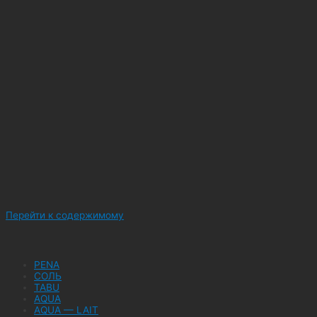
Перейти к содержимому
PENA
СОЛЬ
TABU
AQUA
AQUA — LAIT