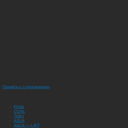
Перейти к содержимому
PENA
СОЛЬ
TABU
AQUA
AQUA — LAIT