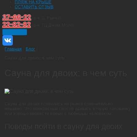
ПЛЯЖ НА КРЫШЕ
ОСТАВИТЬ ОТЗЫВ
37-66-22
(р-н Ц. Рынка)
22-82-82
(р-н ТЦ Джем Молл)
Главная
/
Блог
/
Сауна для двоих: в чем суть
Сауна для двоих: в чем суть
Сауна для двоих появилась на рынке сравнительно
недавно. Это прекрасный способ удивить вторую половинку
или хорошо провести время с любимым человеком.
Поводы пойти в сауну для двоих